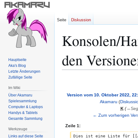
Seite
Diskussion
Konsolen/Han
den Versione
Hauptseite
Aka's Blog
Letzte Änderungen
Zufällige Seite
Zur
Zur
Navigation
Suche
Im Wiki
springen
springen
Version vom 10. Oktober 2022, 22
Über Akamaru
Spielesammlung
Akamaru
(
Diskussi
Computer & Laptops
K
→
Se
Handys & Tablets
← Zum vorherigen Vers
Gesamte Sammlung
Zeile 1:
Werkzeuge
Dies ist eine Liste für [[
Links auf diese Seite