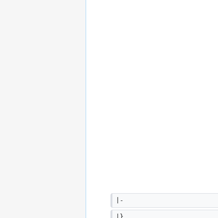
|-
|}