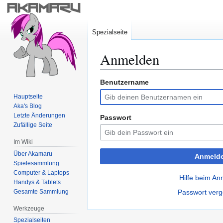
Spezialseite
Anmelden
Benutzername
Zur
Zur
Navigation
Suche
Hauptseite
springen
springen
Aka's Blog
Letzte Änderungen
Passwort
Zufällige Seite
Im Wiki
Über Akamaru
Anmeld
Spielesammlung
Computer & Laptops
Hilfe beim A
Handys & Tablets
Gesamte Sammlung
Passwort ver
Werkzeuge
Spezialseiten